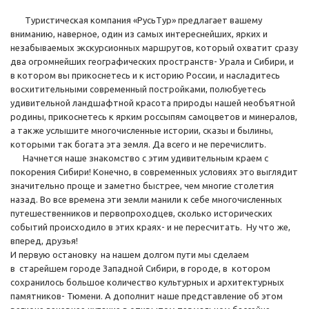
Туристическая компания «РусьТур» предлагает вашему
вниманию, наверное, один из самых интереснейших, ярких и
незабываемых экскурсионных маршрутов, который охватит сразу
два огромнейших географических пространств- Урала и Сибири, и
в котором вы прикоснетесь и к историю России, и насладитесь
восхитительными современный постройками, полюбуетесь
удивительной ландшафтной красота природы нашей необъятной
родины, прикоснетесь к ярким россыпям самоцветов и минералов,
а также услышите многочисленные истории, сказы и былины,
которыми так богата эта земля. Да всего и не перечислить.
Начнется наше знакомство с этим удивительным краем с
покорения Сибири! Конечно, в современных условиях это выглядит
значительно проще и заметно быстрее, чем многие столетия
назад. Во все времена эти земли манили к себе многочисленных
путешественников и первопроходцев, сколько исторических
событий происходило в этих краях- и не пересчитать. Ну что же,
вперед, друзья!
И первую остановку на нашем долгом пути мы сделаем
в старейшем городе Западной Сибири, в городе, в котором
сохранилось большое количество культурных и архитектурных
памятников- Тюмени. А дополнит наше представление об этом