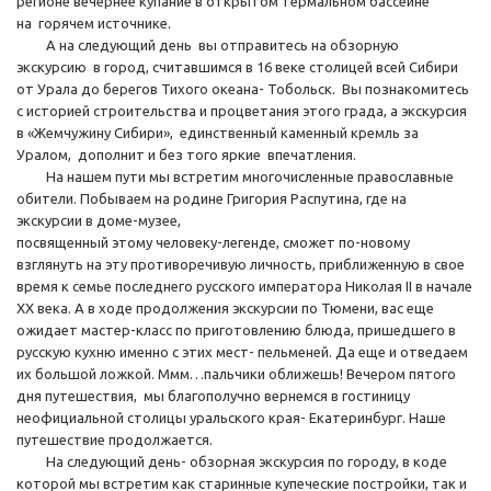
регионе вечернее купание в открытом термальном бассейне
на горячем источнике.
А на следующий день вы отправитесь на обзорную
экскурсию в город, считавшимся в 16 веке столицей всей Сибири
от Урала до берегов Тихого океана- Тобольск. Вы познакомитесь
с историей строительства и процветания этого града, а экскурсия
в «Жемчужину Сибири», единственный каменный кремль за
Уралом, дополнит и без того яркие впечатления.
На нашем пути мы встретим многочисленные православные
обители. Побываем на родине Григория Распутина, где на
экскурсии в доме-музее,
посвященный этому человеку-легенде, сможет по-новому
взглянуть на эту противоречивую личность, приближенную в свое
время к семье последнего русского императора Николая II в начале
XX века. А в ходе продолжения экскурсии по Тюмени, вас еще
ожидает мастер-класс по приготовлению блюда, пришедшего в
русскую кухню именно с этих мест- пельменей. Да еще и отведаем
их большой ложкой. Ммм…пальчики оближешь! Вечером пятого
дня путешествия, мы благополучно вернемся в гостиницу
неофициальной столицы уральского края- Екатеринбург. Наше
путешествие продолжается.
На следующий день- обзорная экскурсия по городу, в коде
которой мы встретим как старинные купеческие постройки, так и