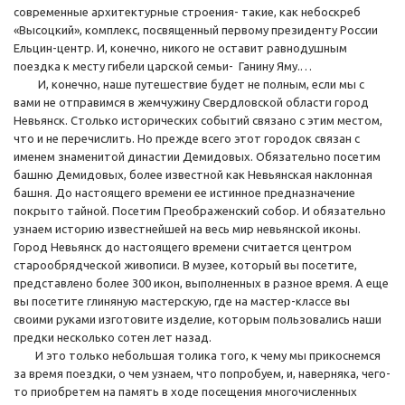
современные архитектурные строения- такие, как небоскреб
«Высоцкий», комплекс, посвященный первому президенту России
Ельцин-центр. И, конечно, никого не оставит равнодушным
поездка к месту гибели царской семьи- Ганину Яму.…
И, конечно, наше путешествие будет не полным, если мы с
вами не отправимся в жемчужину Свердловской области город
Невьянск. Столько исторических событий связано с этим местом,
что и не перечислить. Но прежде всего этот городок связан с
именем знаменитой династии Демидовых. Обязательно посетим
башню Демидовых, более известной как Невьянская наклонная
башня. До настоящего времени ее истинное предназначение
покрыто тайной. Посетим Преображенский собор. И обязательно
узнаем историю известнейшей на весь мир невьянской иконы.
Город Невьянск до настоящего времени считается центром
старообрядческой живописи. В музее, который вы посетите,
представлено более 300 икон, выполненных в разное время. А еще
вы посетите глиняную мастерскую, где на мастер-классе вы
своими руками изготовите изделие, которым пользовались наши
предки несколько сотен лет назад.
И это только небольшая толика того, к чему мы прикоснемся
за время поездки, о чем узнаем, что попробуем, и, наверняка, чего-
то приобретем на память в ходе посещения многочисленных