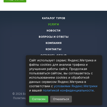
КАТАЛОГ ТУРОВ
УСЛУГИ
НОВОСТИ
ВОПРОСЫ И ОТВЕТЫ
КОМПАНИЯ
КОНТАКТЫ
ОСТАВИТЬ ОТЗЫВ
Сайт использует сервис Яндекс.Метрика и
файлы cookies для анализа трафика и
8 (8172)
72-10-77
улучшения работы сайта. Продолжая
rustour.vlg@mail.ru
пользоваться сайтом, вы соглашаетесь с
использованием cookies и обработкой
данных сервисом Яндекс.Метрика в
соответствии с
условиями Яндекс.Метрики
и вашей
политикой конфиденциальности
.
© 2026 Все права защищены. Разработка сайта:
alferiev.ru
Политика в отношении обработки персональных данных
Согласен
Отказаться