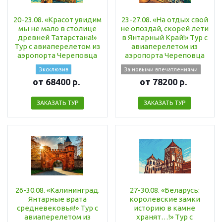
20-23.08. «Красот увидим
23-27.08. «На отдых свой
мы не мало в столице
не опоздай, скорей лети
древней Татарстана!»
в Янтарный Край!» Тур с
Тур с авиаперелетом из
авиаперелетом из
аэропорта Череповца
аэропорта Череповца
Эксклюзив
За новыми впечатлениями
от 68400 р.
от 78200 р.
ЗАКАЗАТЬ ТУР
ЗАКАЗАТЬ ТУР
26-30.08. «Калининград.
27-30.08. «Беларусь:
Янтарные врата
королевские замки
средневековья!» Тур с
историю в камне
авиаперелетом из
хранят…!» Тур с