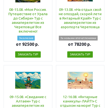
08-15.08. «Моя Россия.
09-13.08. «На отдых свой
Путешествие от Урала
не опоздай, скорей лети
до Сибири» Тур с
в Янтарный Край!» Тур с
авиаперелетом из
авиаперелетом из
Череповца! Все
аэропорта Череповца
включено!
Эксклюзив
За новыми впечатлениями
от 92500 р.
от 78200 р.
ЗАКАЗАТЬ ТУР
ЗАКАЗАТЬ ТУР
09-15.08. «Свидание с
12-16.08. «Янтарные
Алтаем» Тур с
каникулы-ЛАЙТ!» С
авиаперелетом из
отдыхом на море! Тур с