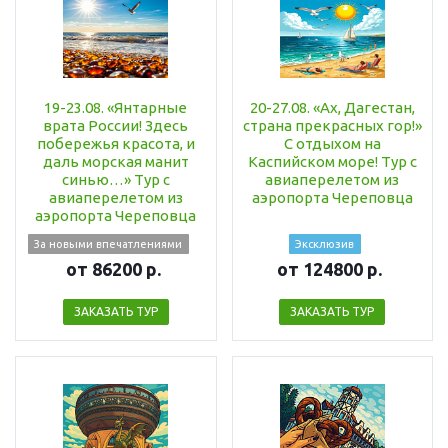
19-23.08. «Янтарные
20-27.08. «Ах, Дагестан,
врата России! Здесь
страна прекрасных гор!»
побережья красота, и
С отдыхом на
даль морская манит
Каспийском море! Тур с
синью…» Тур с
авиаперелетом из
авиаперелетом из
аэропорта Череповца
аэропорта Череповца
За новыми впечатлениями
Эксклюзив
от 86200 р.
от 124800 р.
ЗАКАЗАТЬ ТУР
ЗАКАЗАТЬ ТУР