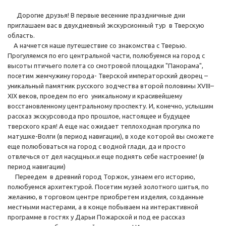
Дорогие друзья! В первые весенние праздничные дни
приглашаем вас в двухдневный экскурсионный тур в Тверскую
область.
А начнется наше путешествие со знакомства с Тверью.
Прогуляемся по его центральной части, полюбуемся на город с
высоты птичьего полета со смотровой площадки "Панорама",
посетим жемчужину города- Тверской императорский дворец –
уникальный памятник русского зодчества второй половины XVIII–
XIX веков, проедем по его уникальному и красивейшему
восстановленному центральному проспекту. И, конечно, услышим
рассказ экскурсовода про прошлое, настоящее и будущее
тверского края! А еще нас ожидает теплоходная прогулка по
матушке-Волги (в период навигации), в ходе которой вы сможете
еще полюбоваться на город с водной глади, да и просто
отвлечься от дел насущных.и еще поднять себе настроение! (в
период навигации)
Переедем в древний город Торжок, узнаем его историю,
полюбуемся архитектурой. Посетим музей золотного шитья, по
желанию, в торговом центре приобретем изделия, созданные
местными мастерами, а в конце побываем на интерактивной
программе в гостях у Дарьи Пожарской и под ее рассказ