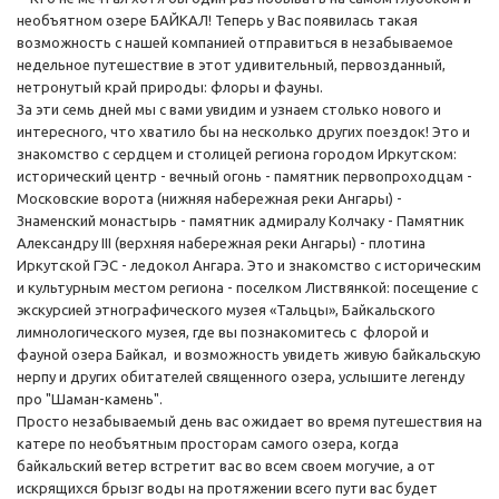
необъятном озере БАЙКАЛ! Теперь у Вас появилась такая
возможность с нашей компанией отправиться в незабываемое
недельное путешествие в этот удивительный, первозданный,
нетронутый край природы: флоры и фауны.
За эти семь дней мы с вами увидим и узнаем столько нового и
интересного, что хватило бы на несколько других поездок! Это и
знакомство с сердцем и столицей региона городом Иркутском:
исторический центр - вечный огонь - памятник первопроходцам -
Московские ворота (нижняя набережная реки Ангары) -
Знаменский монастырь - памятник адмиралу Колчаку - Памятник
Александру III (верхняя набережная реки Ангары) - плотина
Иркутской ГЭС - ледокол Ангара. Это и знакомство с историческим
и культурным местом региона - поселком Листвянкой: посещение с
экскурсией этнографического музея «Тальцы», Байкальского
лимнологического музея, где вы познакомитесь с флорой и
фауной озера Байкал, и возможность увидеть живую байкальскую
нерпу и других обитателей священного озера, услышите легенду
про "Шаман-камень".
Просто незабываемый день вас ожидает во время путешествия на
катере по необъятным просторам самого озера, когда
байкальский ветер встретит вас во всем своем могучие, а от
искрящихся брызг воды на протяжении всего пути вас будет