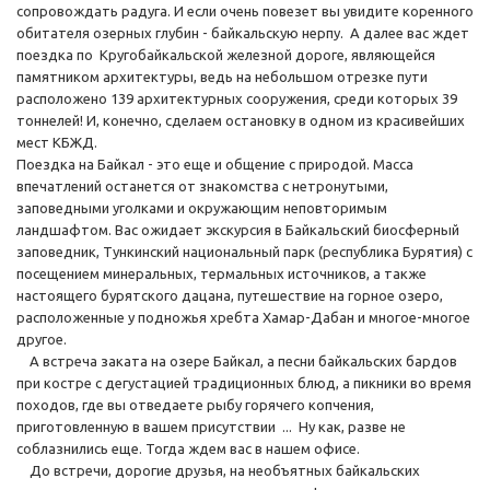
сопровождать радуга. И если очень повезет вы увидите коренного
обитателя озерных глубин - байкальскую нерпу. А далее вас ждет
поездка по Кругобайкальской железной дороге, являющейся
памятником архитектуры, ведь на небольшом отрезке пути
расположено 139 архитектурных сооружения, среди которых 39
тоннелей! И, конечно, сделаем остановку в одном из красивейших
мест КБЖД.
Поездка на Байкал - это еще и общение с природой. Масса
впечатлений останется от знакомства с нетронутыми,
заповедными уголками и окружающим неповторимым
ландшафтом. Вас ожидает экскурсия в Байкальский биосферный
заповедник, Тункинский национальный парк (республика Бурятия) с
посещением минеральных, термальных источников, а также
настоящего бурятского дацана, путешествие на горное озеро,
расположенные у подножья хребта Хамар-Дабан и многое-многое
другое.
А встреча заката на озере Байкал, а песни байкальских бардов
при костре с дегустацией традиционных блюд, а пикники во время
походов, где вы отведаете рыбу горячего копчения,
приготовленную в вашем присутствии ... Ну как, разве не
соблазнились еще. Тогда ждем вас в нашем офисе.
До встречи, дорогие друзья, на необъятных байкальских